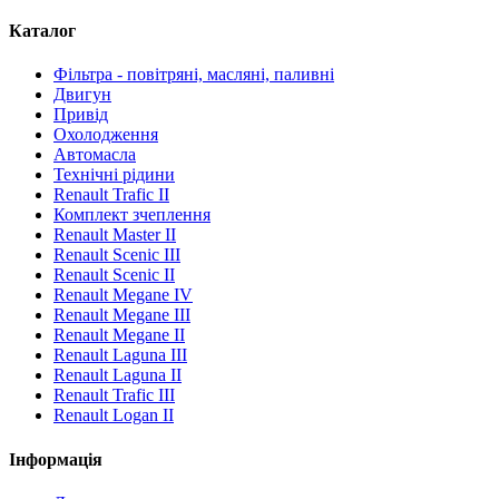
Каталог
Фільтра - повітряні, масляні, паливні
Двигун
Привід
Охолодження
Автомасла
Технічні рідини
Renault Trafic II
Комплект зчеплення
Renault Master II
Renault Scenic III
Renault Scenic II
Renault Megane IV
Renault Megane III
Renault Megane II
Renault Laguna III
Renault Laguna II
Renault Trafic III
Renault Logan II
Інформація