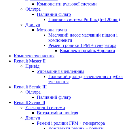
Компоненти рульової системи
Фільтра
Паливний фільтр
Паливна система Purflux (h=120mm)
Двигун
Моторна група
Масляний насос масляний піддон і
компоненти
Ремені і ролики ГРМ + генератора
Комплекти ремінь + ролики
Комплект зчеплення
Renault Master II
Привід
Управління зчепленням
Головний циліндр зчеплення / трубка
зчеплення
Renault Scenic III
Фільтра
Паливний фільтр
Renault Scenic II
Електричні системи
Витратоміри повітря
Двигун
Ремені і ролики ГРМ + генератора
Комплекти ремінь + ролики