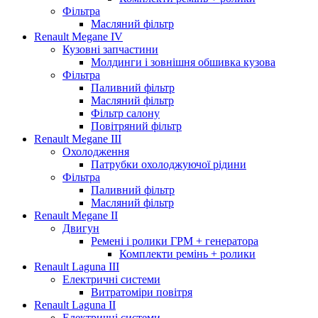
Фільтра
Масляний фільтр
Renault Megane IV
Кузовні запчастини
Молдинги і зовнішня обшивка кузова
Фільтра
Паливний фільтр
Масляний фільтр
Фільтр салону
Повітряний фільтр
Renault Megane III
Охолодження
Патрубки охолоджуючої рідини
Фільтра
Паливний фільтр
Масляний фільтр
Renault Megane II
Двигун
Ремені і ролики ГРМ + генератора
Комплекти ремінь + ролики
Renault Laguna III
Електричні системи
Витратоміри повітря
Renault Laguna II
Електричні системи