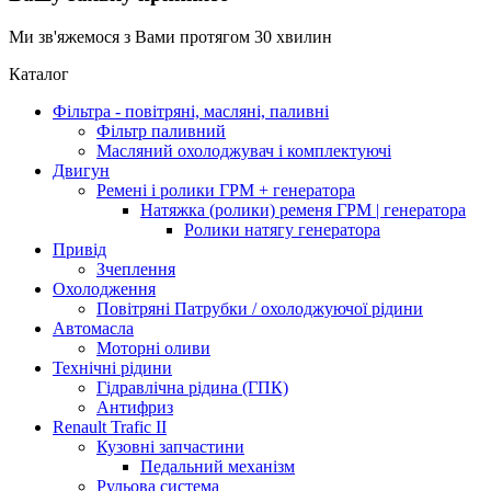
Ми зв'яжемося з Вами протягом 30 хвилин
Каталог
Фільтра - повітряні, масляні, паливні
Фільтр паливний
Масляний охолоджувач і комплектуючі
Двигун
Ремені і ролики ГРМ + генератора
Натяжка (ролики) ременя ГРМ | генератора
Ролики натягу генератора
Привід
Зчеплення
Охолодження
Повітряні Патрубки / охолоджуючої рідини
Автомасла
Моторні оливи
Технічні рідини
Гідравлічна рідина (ГПК)
Антифриз
Renault Trafic II
Кузовні запчастини
Педальний механізм
Рульова система