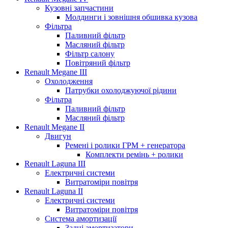
Кузовні запчастини
Молдинги і зовнішня обшивка кузова
Фільтра
Паливний фільтр
Масляний фільтр
Фільтр салону
Повітряний фільтр
Renault Megane III
Охолодження
Патрубки охолоджуючої рідини
Фільтра
Паливний фільтр
Масляний фільтр
Renault Megane II
Двигун
Ремені і ролики ГРМ + генератора
Комплекти ремінь + ролики
Renault Laguna III
Електричні системи
Витратоміри повітря
Renault Laguna II
Електричні системи
Витратоміри повітря
Система амортизації
Задні амортизатори