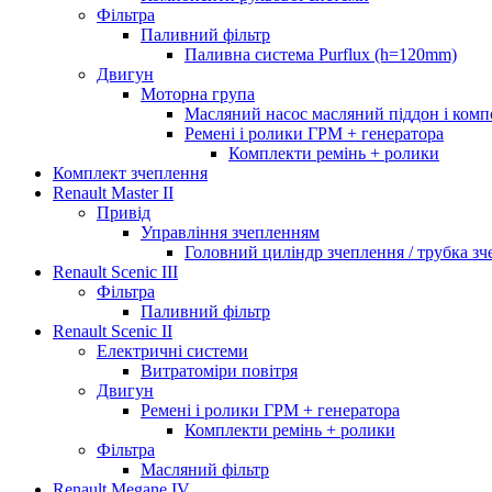
Фільтра
Паливний фільтр
Паливна система Purflux (h=120mm)
Двигун
Моторна група
Масляний насос масляний піддон і ком
Ремені і ролики ГРМ + генератора
Комплекти ремінь + ролики
Комплект зчеплення
Renault Master II
Привід
Управління зчепленням
Головний циліндр зчеплення / трубка з
Renault Scenic III
Фільтра
Паливний фільтр
Renault Scenic II
Електричні системи
Витратоміри повітря
Двигун
Ремені і ролики ГРМ + генератора
Комплекти ремінь + ролики
Фільтра
Масляний фільтр
Renault Megane IV