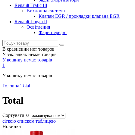
Renault Trafic III
Вихлопна система
Клапан EGR / прокладки клапана EGR
Renault Logan II
Освітлення
Фари передні
В сравнении нет товаров
У закладках немає товарів
У кошику немає товарів
1
У кошику немає товарів
Головна
Total
Total
Сортувати за
сіткою
списком
таблицею
Новинка