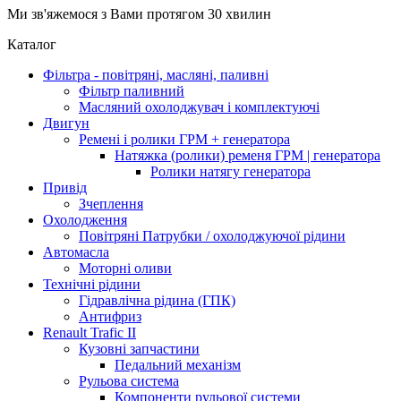
Ми зв'яжемося з Вами протягом 30 хвилин
Каталог
Фільтра - повітряні, масляні, паливні
Фільтр паливний
Масляний охолоджувач і комплектуючі
Двигун
Ремені і ролики ГРМ + генератора
Натяжка (ролики) ременя ГРМ | генератора
Ролики натягу генератора
Привід
Зчеплення
Охолодження
Повітряні Патрубки / охолоджуючої рідини
Автомасла
Моторні оливи
Технічні рідини
Гідравлічна рідина (ГПК)
Антифриз
Renault Trafic II
Кузовні запчастини
Педальний механізм
Рульова система
Компоненти рульової системи