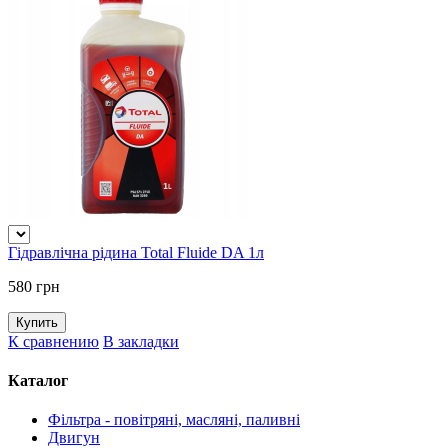
Гідравлічна рідина Total Fluide DA 1л
580 грн
К сравнению
В закладки
Каталог
Фільтра - повітряні, масляні, паливні
Двигун