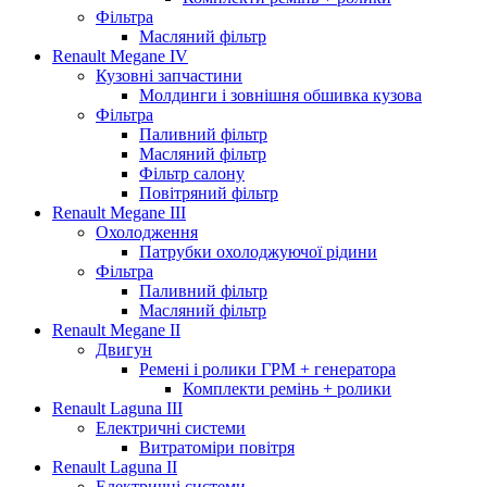
Фільтра
Масляний фільтр
Renault Megane IV
Кузовні запчастини
Молдинги і зовнішня обшивка кузова
Фільтра
Паливний фільтр
Масляний фільтр
Фільтр салону
Повітряний фільтр
Renault Megane III
Охолодження
Патрубки охолоджуючої рідини
Фільтра
Паливний фільтр
Масляний фільтр
Renault Megane II
Двигун
Ремені і ролики ГРМ + генератора
Комплекти ремінь + ролики
Renault Laguna III
Електричні системи
Витратоміри повітря
Renault Laguna II
Електричні системи