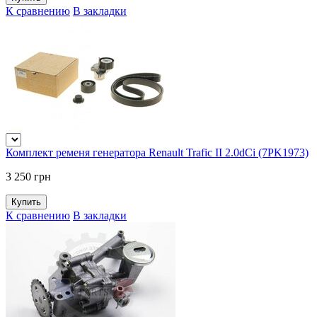
К сравнению
В закладки
Комплект ременя генератора Renault Trafic II 2.0dCi (7PK1973)
3 250 грн
К сравнению
В закладки