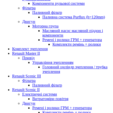
Компоненти рульової системи
Фільтра
Паливний фільтр
Паливна система Purflux (h=120mm)
Двигун
Моторна група
Масляний насос масляний піддон і
компоненти
Ремені і ролики ГРМ + генератора
Комплекти ремінь + ролики
Комплект зчеплення
Renault Master II
Привід
Управління зчепленням
Головний циліндр зчеплення / трубка
зчеплення
Renault Scenic III
Фільтра
Паливний фільтр
Renault Scenic II
Електричні системи
Витратоміри повітря
Двигун
Ремені і ролики ГРМ + генератора
Комплекти ремінь + ролики