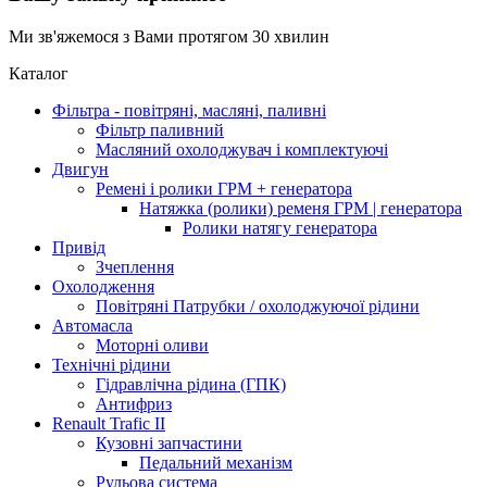
Ми зв'яжемося з Вами протягом 30 хвилин
Каталог
Фільтра - повітряні, масляні, паливні
Фільтр паливний
Масляний охолоджувач і комплектуючі
Двигун
Ремені і ролики ГРМ + генератора
Натяжка (ролики) ременя ГРМ | генератора
Ролики натягу генератора
Привід
Зчеплення
Охолодження
Повітряні Патрубки / охолоджуючої рідини
Автомасла
Моторні оливи
Технічні рідини
Гідравлічна рідина (ГПК)
Антифриз
Renault Trafic II
Кузовні запчастини
Педальний механізм
Рульова система