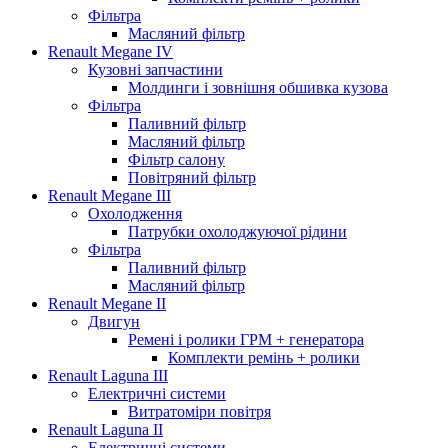
Фільтра
Масляний фільтр
Renault Megane IV
Кузовні запчастини
Молдинги і зовнішня обшивка кузова
Фільтра
Паливний фільтр
Масляний фільтр
Фільтр салону
Повітряний фільтр
Renault Megane III
Охолодження
Патрубки охолоджуючої рідини
Фільтра
Паливний фільтр
Масляний фільтр
Renault Megane II
Двигун
Ремені і ролики ГРМ + генератора
Комплекти ремінь + ролики
Renault Laguna III
Електричні системи
Витратоміри повітря
Renault Laguna II
Електричні системи