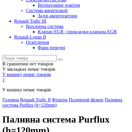
Витратоміри повітря
Система амортизації
Задні амортизатори
Renault Trafic III
Вихлопна система
Клапан EGR / прокладки клапана EGR
Renault Logan II
Освітлення
Фари передні
В сравнении нет товаров
У закладках немає товарів
У кошику немає товарів
1
У кошику немає товарів
Головна
Renault Trafic II
Фільтра
Паливний фільтр
Паливна
система Purflux (h=120mm)
Паливна система Purflux
(h=120mm)