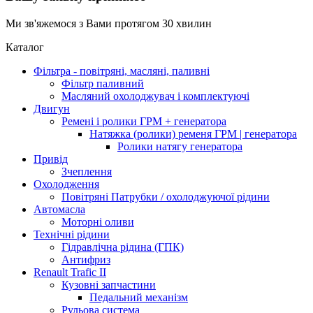
Ми зв'яжемося з Вами протягом 30 хвилин
Каталог
Фільтра - повітряні, масляні, паливні
Фільтр паливний
Масляний охолоджувач і комплектуючі
Двигун
Ремені і ролики ГРМ + генератора
Натяжка (ролики) ременя ГРМ | генератора
Ролики натягу генератора
Привід
Зчеплення
Охолодження
Повітряні Патрубки / охолоджуючої рідини
Автомасла
Моторні оливи
Технічні рідини
Гідравлічна рідина (ГПК)
Антифриз
Renault Trafic II
Кузовні запчастини
Педальний механізм
Рульова система