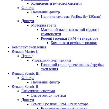
Компоненти рульової системи
Фільтра
Паливний фільтр
Паливна система Purflux (h=120mm)
Двигун
Моторна група
Масляний насос масляний піддон і
компоненти
Ремені і ролики ГРМ + генератора
Комплекти ремінь + ролики
Комплект зчеплення
Renault Master II
Привід
Управління зчепленням
Головний циліндр зчеплення / трубка
зчеплення
Renault Scenic III
Фільтра
Паливний фільтр
Renault Scenic II
Електричні системи
Витратоміри повітря
Двигун
Ремені і ролики ГРМ + генератора
Комплекти ремінь + ролики