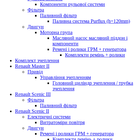
Компоненти рульової системи
Фільтра
Паливний фільтр
Паливна система Purflux (h=120mm)
Двигун
Моторна група
Масляний насос масляний піддон і
компоненти
Ремені і ролики ГРМ + генератора
Комплекти ремінь + ролики
Комплект зчеплення
Renault Master II
Привід
Управління зчепленням
Головний циліндр зчеплення / трубка
зчеплення
Renault Scenic III
Фільтра
Паливний фільтр
Renault Scenic II
Електричні системи
Витратоміри повітря
Двигун
Ремені і ролики ГРМ + генератора
Комплекти ремінь + ролики