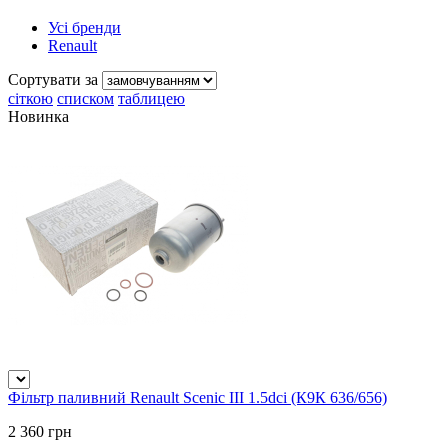
Усі бренди
Renault
Сортувати за
сіткою
списком
таблицею
Новинка
Фільтр паливний Renault Scenic III 1.5dci (К9К 636/656)
2 360 грн