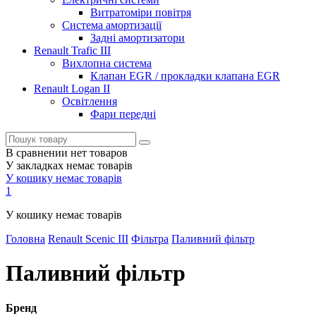
Витратоміри повітря
Система амортизації
Задні амортизатори
Renault Trafic III
Вихлопна система
Клапан EGR / прокладки клапана EGR
Renault Logan II
Освітлення
Фари передні
В сравнении нет товаров
У закладках немає товарів
У кошику немає товарів
1
У кошику немає товарів
Головна
Renault Scenic III
Фільтра
Паливний фільтр
Паливний фільтр
Бренд