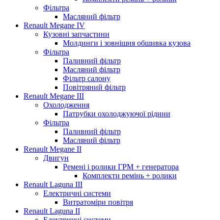
Фільтра
Масляний фільтр
Renault Megane IV
Кузовні запчастини
Молдинги і зовнішня обшивка кузова
Фільтра
Паливний фільтр
Масляний фільтр
Фільтр салону
Повітряний фільтр
Renault Megane III
Охолодження
Патрубки охолоджуючої рідини
Фільтра
Паливний фільтр
Масляний фільтр
Renault Megane II
Двигун
Ремені і ролики ГРМ + генератора
Комплекти ремінь + ролики
Renault Laguna III
Електричні системи
Витратоміри повітря
Renault Laguna II
Електричні системи