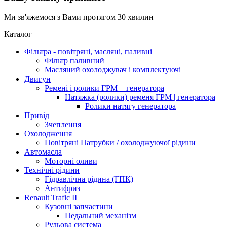
Ми зв'яжемося з Вами протягом 30 хвилин
Каталог
Фільтра - повітряні, масляні, паливні
Фільтр паливний
Масляний охолоджувач і комплектуючі
Двигун
Ремені і ролики ГРМ + генератора
Натяжка (ролики) ременя ГРМ | генератора
Ролики натягу генератора
Привід
Зчеплення
Охолодження
Повітряні Патрубки / охолоджуючої рідини
Автомасла
Моторні оливи
Технічні рідини
Гідравлічна рідина (ГПК)
Антифриз
Renault Trafic II
Кузовні запчастини
Педальний механізм
Рульова система