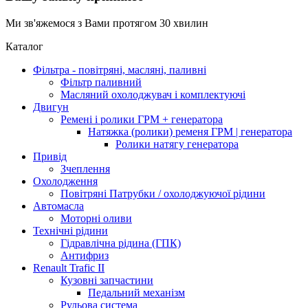
Ми зв'яжемося з Вами протягом 30 хвилин
Каталог
Фільтра - повітряні, масляні, паливні
Фільтр паливний
Масляний охолоджувач і комплектуючі
Двигун
Ремені і ролики ГРМ + генератора
Натяжка (ролики) ременя ГРМ | генератора
Ролики натягу генератора
Привід
Зчеплення
Охолодження
Повітряні Патрубки / охолоджуючої рідини
Автомасла
Моторні оливи
Технічні рідини
Гідравлічна рідина (ГПК)
Антифриз
Renault Trafic II
Кузовні запчастини
Педальний механізм
Рульова система