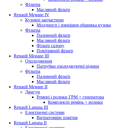
Фільтра
Масляний фільтр
Renault Megane IV
Кузовні запчастини
Молдинги і зовнішня обшивка кузова
Фільтра
Паливний фільтр
Масляний фільтр
Фільтр салону
Повітряний фільтр
Renault Megane III
Охолодження
Патрубки охолоджуючої рідини
Фільтра
Паливний фільтр
Масляний фільтр
Renault Megane II
Двигун
Ремені і ролики ГРМ + генератора
Комплекти ремінь + ролики
Renault Laguna III
Електричні системи
Витратоміри повітря
Renault Laguna II
Електричні системи