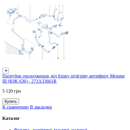
Патрубок охолодження, від блоку підігріву антифрізу Megane
III (К9К 636) - 271A33661R
5 120 грн
К сравнению
В закладки
Каталог
Фільтра - повітряні, масляні, паливні