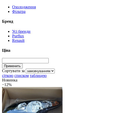
Охолодження
Фільтра
Бренд
Усі бренди
Purflux
Renault
Ціна
Сортувати за
сіткою
списком
таблицею
Новинка
−12%