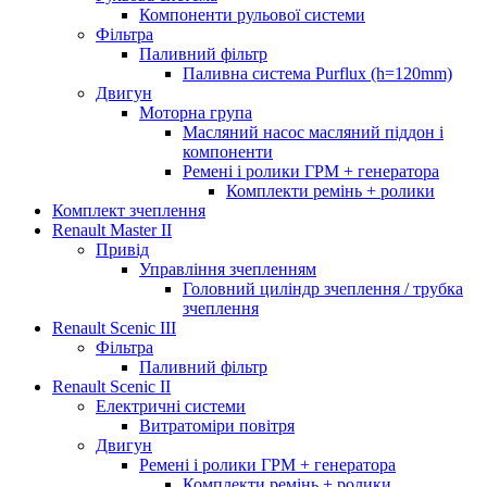
Компоненти рульової системи
Фільтра
Паливний фільтр
Паливна система Purflux (h=120mm)
Двигун
Моторна група
Масляний насос масляний піддон і
компоненти
Ремені і ролики ГРМ + генератора
Комплекти ремінь + ролики
Комплект зчеплення
Renault Master II
Привід
Управління зчепленням
Головний циліндр зчеплення / трубка
зчеплення
Renault Scenic III
Фільтра
Паливний фільтр
Renault Scenic II
Електричні системи
Витратоміри повітря
Двигун
Ремені і ролики ГРМ + генератора
Комплекти ремінь + ролики