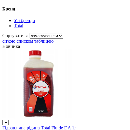
Бренд
Усі бренди
Total
Сортувати за
сіткою
списком
таблицею
Новинка
Гідравлічна рідина Total Fluide DA 1л