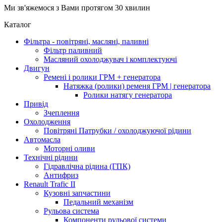
Ми зв'яжемося з Вами протягом 30 хвилин
Каталог
Фільтра - повітряні, масляні, паливні
Фільтр паливний
Масляний охолоджувач і комплектуючі
Двигун
Ремені і ролики ГРМ + генератора
Натяжка (ролики) ременя ГРМ | генератора
Ролики натягу генератора
Привід
Зчеплення
Охолодження
Повітряні Патрубки / охолоджуючої рідини
Автомасла
Моторні оливи
Технічні рідини
Гідравлічна рідина (ГПК)
Антифриз
Renault Trafic II
Кузовні запчастини
Педальний механізм
Рульова система
Компоненти рульової системи