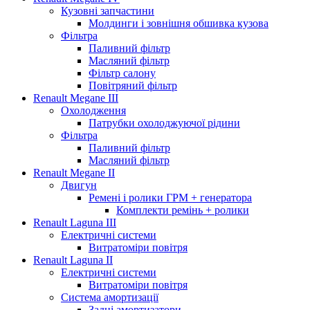
Кузовні запчастини
Молдинги і зовнішня обшивка кузова
Фільтра
Паливний фільтр
Масляний фільтр
Фільтр салону
Повітряний фільтр
Renault Megane III
Охолодження
Патрубки охолоджуючої рідини
Фільтра
Паливний фільтр
Масляний фільтр
Renault Megane II
Двигун
Ремені і ролики ГРМ + генератора
Комплекти ремінь + ролики
Renault Laguna III
Електричні системи
Витратоміри повітря
Renault Laguna II
Електричні системи
Витратоміри повітря
Система амортизації
Задні амортизатори