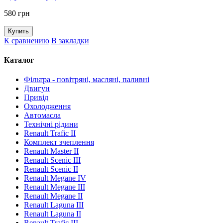
580 грн
К сравнению
В закладки
Каталог
Фільтра - повітряні, масляні, паливні
Двигун
Привід
Охолодження
Автомасла
Технічні рідини
Renault Trafic II
Комплект зчеплення
Renault Master II
Renault Scenic III
Renault Scenic II
Renault Megane IV
Renault Megane III
Renault Megane II
Renault Laguna III
Renault Laguna II
Renault Trafic III