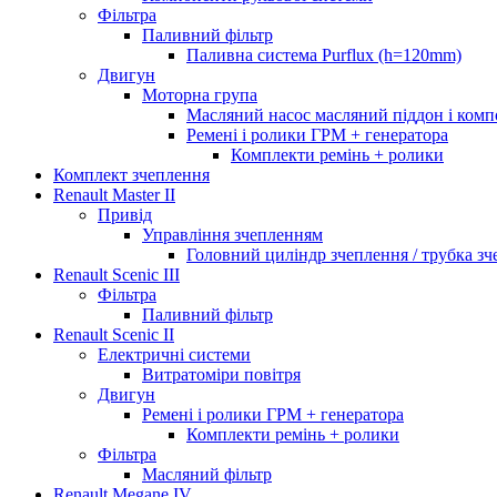
Фільтра
Паливний фільтр
Паливна система Purflux (h=120mm)
Двигун
Моторна група
Масляний насос масляний піддон і ком
Ремені і ролики ГРМ + генератора
Комплекти ремінь + ролики
Комплект зчеплення
Renault Master II
Привід
Управління зчепленням
Головний циліндр зчеплення / трубка з
Renault Scenic III
Фільтра
Паливний фільтр
Renault Scenic II
Електричні системи
Витратоміри повітря
Двигун
Ремені і ролики ГРМ + генератора
Комплекти ремінь + ролики
Фільтра
Масляний фільтр
Renault Megane IV