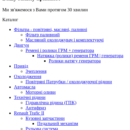
Ми зв'яжемося з Вами протягом 30 хвилин
Каталог
Фільтра - повітряні, масляні, паливні
Фільтр паливний
Масляний охолоджувач і комплектуючі
Двигун
Ремені і ролики ГРМ + генератора
Натяжка (ролики) ременя ГРМ | генератора
Ролики натягу генератора
Привід
Зчеплення
Охолодження
Повітряні Патрубки / охолоджуючої рідини
Автомасла
Моторні оливи
Технічні рідини
Гідравлічна рідина (ГПК)
Антифриз
Renault Trafic II
Кузовні запчастини
Педальний механізм
Рульова система