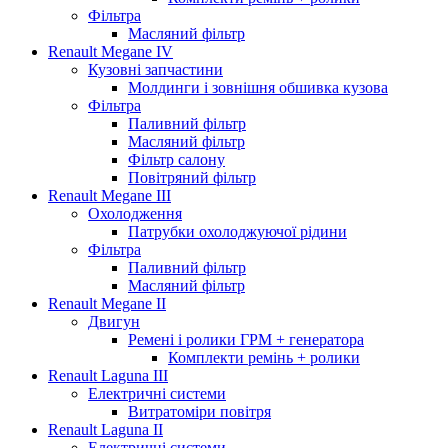
Фільтра
Масляний фільтр
Renault Megane IV
Кузовні запчастини
Молдинги і зовнішня обшивка кузова
Фільтра
Паливний фільтр
Масляний фільтр
Фільтр салону
Повітряний фільтр
Renault Megane III
Охолодження
Патрубки охолоджуючої рідини
Фільтра
Паливний фільтр
Масляний фільтр
Renault Megane II
Двигун
Ремені і ролики ГРМ + генератора
Комплекти ремінь + ролики
Renault Laguna III
Електричні системи
Витратоміри повітря
Renault Laguna II
Електричні системи