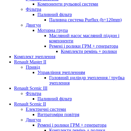
Компоненти рульової системи
Фільтра
Паливний фільтр
Паливна система Purflux (h=120mm)
Двигун
Моторна група
Масляний насос масляний піддон і
компоненти
Ремені і ролики ГРМ + генератора
Комплекти ремінь + ролики
Комплект зчеплення
Renault Master II
Привід
Управління зчепленням
Головний циліндр зчеплення / трубка
зчеплення
Renault Scenic III
Фільтра
Паливний фільтр
Renault Scenic II
Електричні системи
Витратоміри повітря
Двигун
Ремені і ролики ГРМ + генератора
Комплекти ремінь + ролики