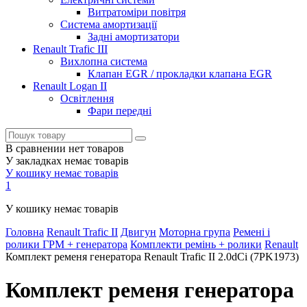
Витратоміри повітря
Система амортизації
Задні амортизатори
Renault Trafic III
Вихлопна система
Клапан EGR / прокладки клапана EGR
Renault Logan II
Освітлення
Фари передні
В сравнении нет товаров
У закладках немає товарів
У кошику немає товарів
1
У кошику немає товарів
Головна
Renault Trafic II
Двигун
Моторна група
Ремені і
ролики ГРМ + генератора
Комплекти ремінь + ролики
Renault
Комплект ременя генератора Renault Trafic II 2.0dCi (7PK1973)
Комплект ременя генератора