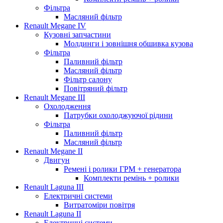
Фільтра
Масляний фільтр
Renault Megane IV
Кузовні запчастини
Молдинги і зовнішня обшивка кузова
Фільтра
Паливний фільтр
Масляний фільтр
Фільтр салону
Повітряний фільтр
Renault Megane III
Охолодження
Патрубки охолоджуючої рідини
Фільтра
Паливний фільтр
Масляний фільтр
Renault Megane II
Двигун
Ремені і ролики ГРМ + генератора
Комплекти ремінь + ролики
Renault Laguna III
Електричні системи
Витратоміри повітря
Renault Laguna II
Електричні системи