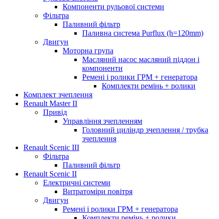
Компоненти рульової системи
Фільтра
Паливний фільтр
Паливна система Purflux (h=120mm)
Двигун
Моторна група
Масляний насос масляний піддон і
компоненти
Ремені і ролики ГРМ + генератора
Комплекти ремінь + ролики
Комплект зчеплення
Renault Master II
Привід
Управління зчепленням
Головний циліндр зчеплення / трубка
зчеплення
Renault Scenic III
Фільтра
Паливний фільтр
Renault Scenic II
Електричні системи
Витратоміри повітря
Двигун
Ремені і ролики ГРМ + генератора
Комплекти ремінь + ролики