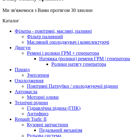
Ми зв'яжемося з Вами протягом 30 хвилин
Каталог
Фільтра - повітряні, масляні, паливні
Фільтр паливний
Масляний охолоджувач і комплектуючі
Двигун
Ремені і ролики ГРМ + генератора
Натяжка (ролики) ременя ГРМ | генератора
Ролики натягу генератора
Привід
Зчеплення
Охолодження
Повітряні Патрубки / охолоджуючої рідини
Автомасла
Моторні оливи
Технічні рідини
Гідравлічна рідина (ГПК)
Антифриз
Renault Trafic II
Кузовні запчастини
Педальний механізм
Рульова система