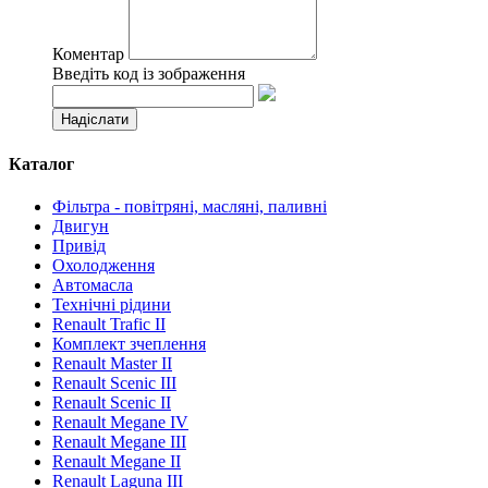
Коментар
Введіть код із зображення
Каталог
Фільтра - повітряні, масляні, паливні
Двигун
Привід
Охолодження
Автомасла
Технічні рідини
Renault Trafic II
Комплект зчеплення
Renault Master II
Renault Scenic III
Renault Scenic II
Renault Megane IV
Renault Megane III
Renault Megane II
Renault Laguna III