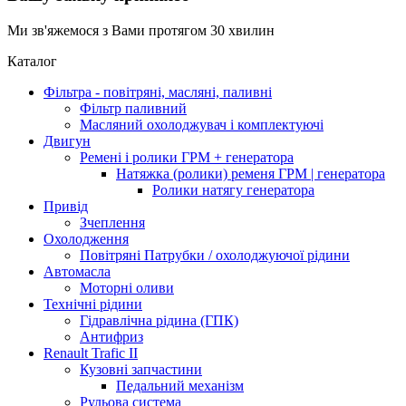
Ми зв'яжемося з Вами протягом 30 хвилин
Каталог
Фільтра - повітряні, масляні, паливні
Фільтр паливний
Масляний охолоджувач і комплектуючі
Двигун
Ремені і ролики ГРМ + генератора
Натяжка (ролики) ременя ГРМ | генератора
Ролики натягу генератора
Привід
Зчеплення
Охолодження
Повітряні Патрубки / охолоджуючої рідини
Автомасла
Моторні оливи
Технічні рідини
Гідравлічна рідина (ГПК)
Антифриз
Renault Trafic II
Кузовні запчастини
Педальний механізм
Рульова система