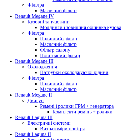
Фільтра
Масляний фільтр
Renault Megane IV
Кузовні запчастини
Молдинги і зовнішня обшивка кузова
Фільтра
Паливний фільтр
Масляний фільтр
Фільтр салону
Повітряний фільтр
Renault Megane III
Охолодження
Патрубки охолоджуючої рідини
Фільтра
Паливний фільтр
Масляний фільтр
Renault Megane II
Двигун
Ремені і ролики ГРМ + генератора
Комплекти ремінь + ролики
Renault Laguna III
Електричні системи
Витратоміри повітря
Renault Laguna II
Електричні системи