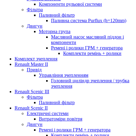
Компоненти рульової системи
Фільтра
Паливний фільтр
Паливна система Purflux (h=120mm)
Двигун
Моторна група
Масляний насос масляний піддон і
компоненти
Ремені і ролики ГРМ + генератора
Комплекти ремінь + ролики
Комплект зчеплення
Renault Master II
Привід
Управління зчепленням
Головний циліндр зчеплення / трубка
зчеплення
Renault Scenic III
Фільтра
Паливний фільтр
Renault Scenic II
Електричні системи
Витратоміри повітря
Двигун
Ремені і ролики ГРМ + генератора
Комплекти ремінь + ролики