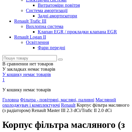
Витратоміри повітря
Система амортизації
Задні амортизатори
Renault Trafic III
Вихлопна система
Клапан EGR / прокладки клапана EGR
Renault Logan II
Освітлення
Фари передні
В сравнении нет товаров
У закладках немає товарів
У кошику немає товарів
1
У кошику немає товарів
Головна
Фільтра - повітряні, масляні, паливні
Масляний
охолоджувач і комплектуючі
Renault
Корпус фільтра масляного
(з радіатором) Renault Master III 2.3 dCi/Trafic II 2.0 dCi
Корпус фільтра масляного (з