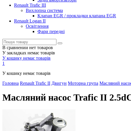
Renault Trafic III
Вихлопна система
Клапан EGR / прокладки клапана EGR
Renault Logan II
Освітлення
Фари передні
В сравнении нет товаров
У закладках немає товарів
У кошику немає товарів
1
У кошику немає товарів
Головна
Renault Trafic II
Двигун
Моторна група
Масляний насос
Масляний насос Trafic II 2.5d