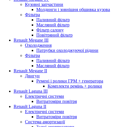
Кузовні запчастини
Молдинги і зовнішня обшивка кузова
Фільтра
Паливний фільтр
Масляний фільтр
Фільтр салону
Повітряний фільтр
Renault Megane III
Охолодження
Патрубки охолоджуючої рідини
Фільтра
Паливний фільтр
Масляний фільтр
Renault Megane II
Двигун
Ремені і ролики ГРМ + генератора
Комплекти ремінь + ролики
Renault Laguna III
Електричні системи
Витратоміри повітря
Renault Laguna II
Електричні системи
Витратоміри повітря
Система амортизації
Задні амортизатори