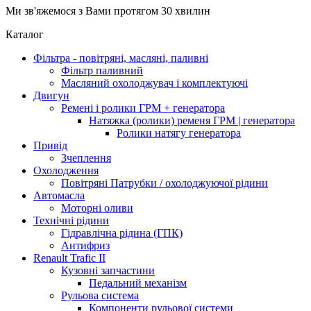
Ми зв'яжемося з Вами протягом 30 хвилин
Каталог
Фільтра - повітряні, масляні, паливні
Фільтр паливний
Масляний охолоджувач і комплектуючі
Двигун
Ремені і ролики ГРМ + генератора
Натяжка (ролики) ременя ГРМ | генератора
Ролики натягу генератора
Привід
Зчеплення
Охолодження
Повітряні Патрубки / охолоджуючої рідини
Автомасла
Моторні оливи
Технічні рідини
Гідравлічна рідина (ГПК)
Антифриз
Renault Trafic II
Кузовні запчастини
Педальний механізм
Рульова система
Компоненти рульової системи