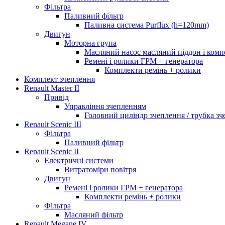
Фільтра
Паливний фільтр
Паливна система Purflux (h=120mm)
Двигун
Моторна група
Масляний насос масляний піддон і ком
Ремені і ролики ГРМ + генератора
Комплекти ремінь + ролики
Комплект зчеплення
Renault Master II
Привід
Управління зчепленням
Головний циліндр зчеплення / трубка з
Renault Scenic III
Фільтра
Паливний фільтр
Renault Scenic II
Електричні системи
Витратоміри повітря
Двигун
Ремені і ролики ГРМ + генератора
Комплекти ремінь + ролики
Фільтра
Масляний фільтр
Renault Megane IV