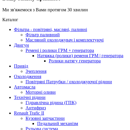
Ми зв'яжемося з Вами протягом 30 хвилин
Каталог
Фільтра - повітряні, масляні, паливні
Фільтр паливний
Масляний охолоджувач і комплектуючі
Двигун
Ремені і ролики ГРМ + генератора
Натяжка (ролики) ременя ГРМ | генератора
Ролики натягу генератора
Привід
Зчеплення
Охолодження
Повітряні Патрубки / охолоджуючої рідини
Автомасла
Моторні оливи
Технічні рідини
Гідравлічна рідина (ГПК)
Антифриз
Renault Trafic II
Кузовні запчастини
Педальний механізм
Рульова система