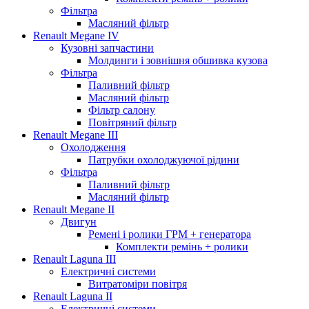
Фільтра
Масляний фільтр
Renault Megane IV
Кузовні запчастини
Молдинги і зовнішня обшивка кузова
Фільтра
Паливний фільтр
Масляний фільтр
Фільтр салону
Повітряний фільтр
Renault Megane III
Охолодження
Патрубки охолоджуючої рідини
Фільтра
Паливний фільтр
Масляний фільтр
Renault Megane II
Двигун
Ремені і ролики ГРМ + генератора
Комплекти ремінь + ролики
Renault Laguna III
Електричні системи
Витратоміри повітря
Renault Laguna II
Електричні системи