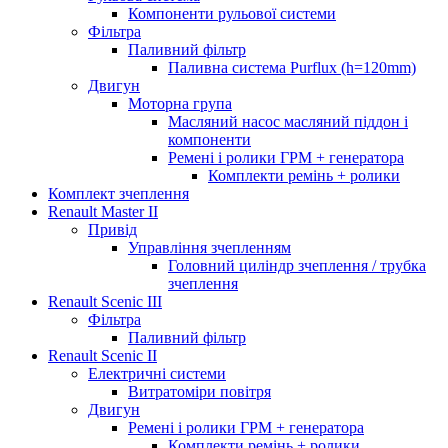
Компоненти рульової системи
Фільтра
Паливний фільтр
Паливна система Purflux (h=120mm)
Двигун
Моторна група
Масляний насос масляний піддон і
компоненти
Ремені і ролики ГРМ + генератора
Комплекти ремінь + ролики
Комплект зчеплення
Renault Master II
Привід
Управління зчепленням
Головний циліндр зчеплення / трубка
зчеплення
Renault Scenic III
Фільтра
Паливний фільтр
Renault Scenic II
Електричні системи
Витратоміри повітря
Двигун
Ремені і ролики ГРМ + генератора
Комплекти ремінь + ролики