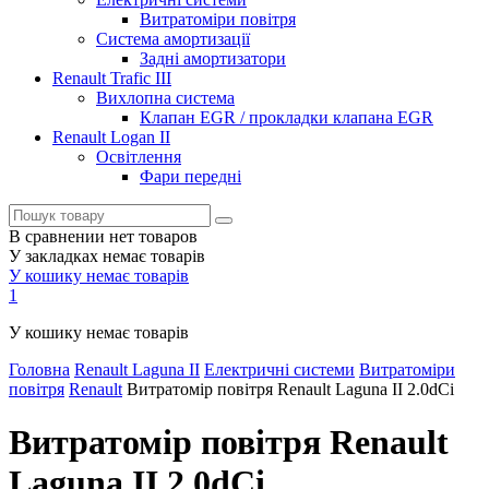
Витратоміри повітря
Система амортизації
Задні амортизатори
Renault Trafic III
Вихлопна система
Клапан EGR / прокладки клапана EGR
Renault Logan II
Освітлення
Фари передні
В сравнении нет товаров
У закладках немає товарів
У кошику немає товарів
1
У кошику немає товарів
Головна
Renault Laguna II
Електричні системи
Витратоміри
повітря
Renault
Витратомір повітря Renault Laguna II 2.0dCi
Витратомір повітря Renault
Laguna II 2.0dCi